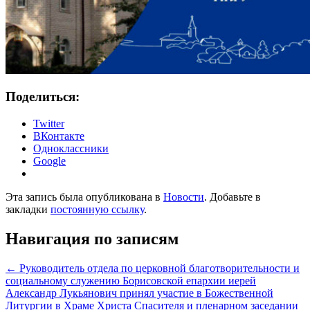
Поделиться:
Twitter
ВКонтакте
Одноклассники
Google
Эта запись была опубликована в
Новости
. Добавьте в
закладки
постоянную ссылку
.
Навигация по записям
←
Руководитель отдела по церковной благотворительности и
социальному служению Борисовской епархии иерей
Александр Лукьянович принял участие в Божественной
Литургии в Храме Христа Спасителя и пленарном заседании