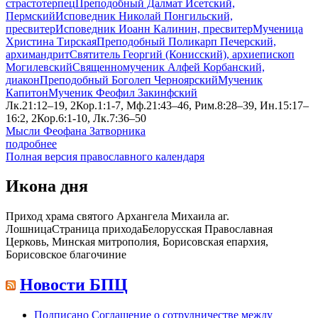
страстотерпец
Преподобный Далмат Исетский,
Пермский
Исповедник Николай Понгильский,
пресвитер
Исповедник Иоанн Калинин, пресвитер
Мученица
Христина Тирская
Преподобный Поликарп Печерский,
архимандрит
Святитель Георгий (Конисский), архиепископ
Могилевский
Священномученик Алфей Корбанский,
диакон
Преподобный Боголеп Черноярский
Мученик
Капитон
Мученик Феофил Закинфский
Лк.21:12–19, 2Кор.1:1-7, Мф.21:43–46, Рим.8:28–39, Ин.15:17–
16:2, 2Кор.6:1-10, Лк.7:36–50
Мысли Феофана Затворника
подробнее
Полная версия православного календаря
Икона дня
Приход храма святого Архангела Михаила аг.
Лошница
Страница прихода
Белорусская Православная
Церковь, Минская митрополия, Борисовская епархия,
Борисовское благочиние
Новости БПЦ
Подписано Соглашение о сотрудничестве между