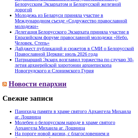
Белорусским Экзархатом и Белорусской железной
дорогой
Молодежь из Беларуси приняла участие в
Международном съезде «Содружество православной
молодежи»
Делегация Белорусского Экзархата приняла участие в
Евразийском форуме православной молодежи «Небо.
Человек. Степь»
Дайджест публикаций и сюжетов в СМИ о Белорусской
Православной Церкви: июль 2026 года
Патриарший Экзарх возглавил торжества по случаю 30-
летия архиерейской хиротонии архиепископа
Новогрудского и Слонимского Гурия
Новости епархии
Свежие записи
Панихида памяти в храме святого Архангела Михаила
аг. Лошница
Молебен о белорусском народе в храме святого
Архангела Михаила аг. Лошница
На пороге новой жизни, с благословением и