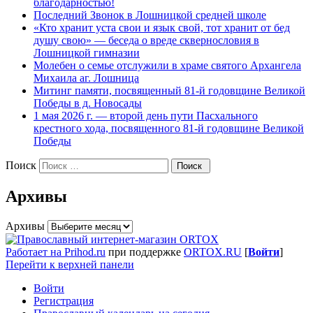
благодарностью!
Последний Звонок в Лошницкой средней школе
«Кто хранит уста свои и язык свой, тот хранит от бед
душу свою» — беседа о вреде сквернословия в
Лошницкой гимназии
Молебен о семье отслужили в храме святого Архангела
Михаила аг. Лошница
Митинг памяти, посвященный 81-й годовщине Великой
Победы в д. Новосады
1 мая 2026 г. — второй день пути Пасхального
крестного хода, посвященного 81-й годовщине Великой
Победы
Поиск
Архивы
Архивы
Работает на Prihod.ru
при поддержке
ORTOX.RU
[
Войти
]
Перейти к верхней панели
Войти
Регистрация