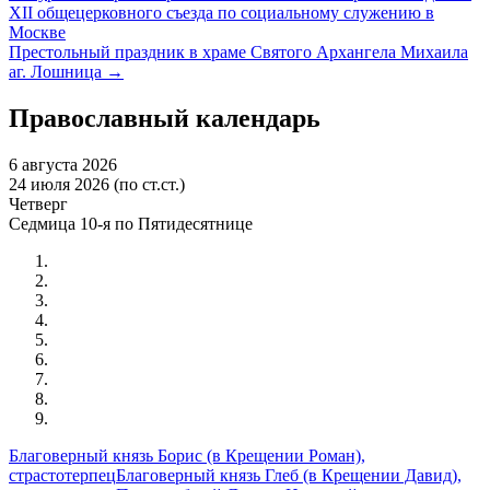
XII общецерковного съезда по социальному служению в
Москве
Престольный праздник в храме Святого Архангела Михаила
аг. Лошница
→
Православный календарь
6 августа 2026
24 июля 2026 (по ст.ст.)
Четверг
Седмица 10-я по Пятидесятнице
Благоверный князь Борис (в Крещении Роман),
страстотерпец
Благоверный князь Глеб (в Крещении Давид),