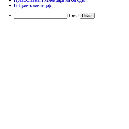
Православный календарь на сегодня
В-Православии.рф
Поиск